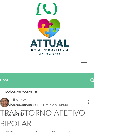
Post
Todos os posts
ffrannsv
Todos os posts
9 de out. de 2024
1 min de leitura
TRANSTORNO AFETIVO
Covid-19
BIPOLAR