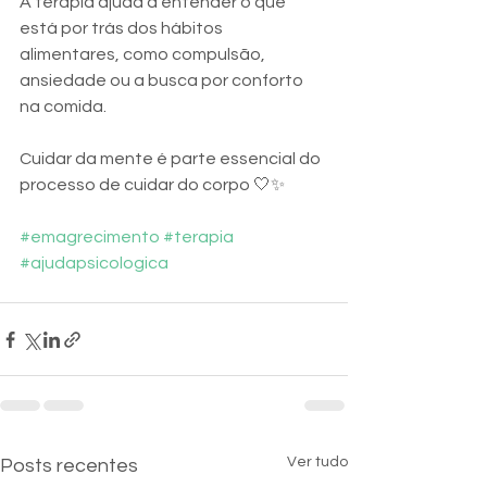
A terapia ajuda a entender o que 
está por trás dos hábitos 
alimentares, como compulsão, 
ansiedade ou a busca por conforto 
na comida.
Cuidar da mente é parte essencial do 
processo de cuidar do corpo 🤍✨
#emagrecimento
#terapia
#ajudapsicologica
Ver tudo
Posts recentes