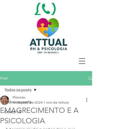
Post
Todos os posts
ffrannsv
Todos os posts
14 de set. de 2024
1 min de leitura
EMAGRECIMENTO E A
Covid-19
PSICOLOGIA