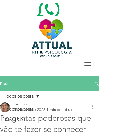
Post
Todos os posts
ffrannsv
Todos os posts
23 de jan. de 2025
1 min de leitura
Perguntas poderosas que
Covid-19
vão te fazer se conhecer