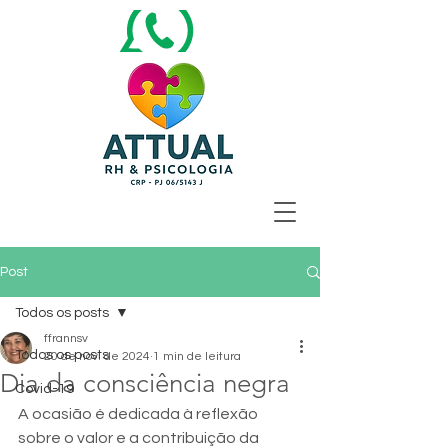
Post
Todos os posts
ffrannsv
Todos os posts
20 de nov. de 2024
1 min de leitura
Dia da consciência negra
Covid-19
A ocasião é dedicada à reflexão 
sobre o valor e a contribuição da 